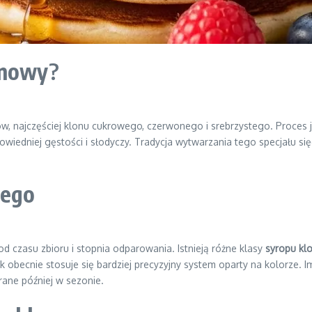
onowy
?
w, najczęściej klonu cukrowego, czerwonego i srebrzystego. Proces 
owiedniej gęstości i słodyczy. Tradycja wytwarzania tego specjału s
wego
d czasu zbioru i stopnia odparowania. Istnieją różne klasy
syropu k
ak obecnie stosuje się bardziej precyzyjny system oparty na kolorze. Im
rane później w sezonie.