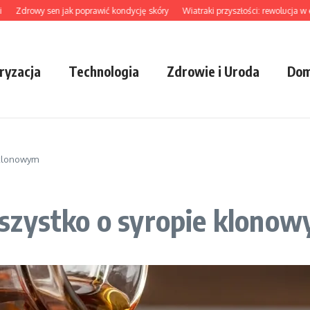
rowy sen jak poprawić kondycję skóry
Wiatraki przyszłości: rewolucja w energe
ryzacja
Technologia
Zdrowie i Uroda
Dom
 klonowym
szystko o syropie klono