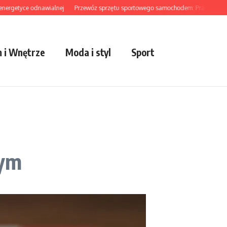
tyce odnawialnej
Przewóz sprzętu sportowego samochodem: Praktyczny poradn
 i Wnętrze
Moda i styl
Sport
wym