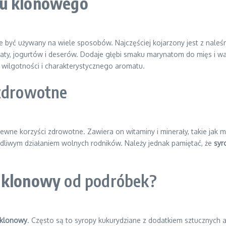
pu klonowego
e być używany na wiele sposobów. Najczęściej kojarzony jest z naleśn
baty, jogurtów i deserów. Dodaje głębi smaku marynatom do mięs i 
m wilgotności i charakterystycznego aromatu.
 zdrowotne
ewne korzyści zdrowotne. Zawiera on witaminy i minerały, takie jak m
dliwym działaniem wolnych rodników. Należy jednak pamiętać, że
syr
 klonowy
od podróbek?
 klonowy
. Często są to syropy kukurydziane z dodatkiem sztucznych 