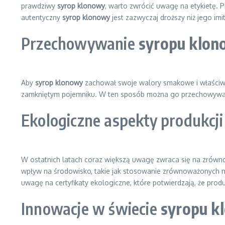
prawdziwy
syrop klonowy
, warto zwrócić uwagę na etykietę.
autentyczny
syrop klonowy
jest zazwyczaj droższy niż jego imi
Przechowywanie
syropu klo
Aby
syrop klonowy
zachował swoje walory smakowe i właściw
zamkniętym pojemniku. W ten sposób można go przechowywać 
Ekologiczne aspekty produkcj
W ostatnich latach coraz większą uwagę zwraca się na zrówn
wpływ na środowisko, takie jak stosowanie zrównoważonych m
uwagę na certyfikaty ekologiczne, które potwierdzają, że pro
Innowacje w świecie
syropu k