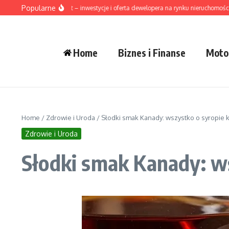
Przejdź do treści
Popularne
Mesta Development – inwestycje i oferta dewelopera na rynku nieruchomości
Zd
Home
Biznes i Finanse
Moto
Home
/
Zdrowie i Uroda
/
Słodki smak Kanady: wszystko o syropie
Zdrowie i Uroda
Słodki smak Kanady: w