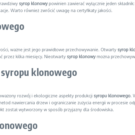
 Prawdziwy
syrop klonowy
powinien zawierać wyłącznie jeden składnik
tacje. Warto również zwrócić uwagę na certyfikaty jakości.
nowego
ości, ważne jest jego prawidłowe przechowywanie. Otwarty
syrop k
przez kilka miesięcy. Nieotwarty
syrop klonowy
można przechowywać
i
syropu klonowego
oważony rozwój i ekologiczne aspekty produkcji
syropu klonowego
. 
etod nawiercania drzew i ograniczanie zużycia energii w procesie 
dukt został wytworzony w sposób przyjazny dla środowiska.
lonowego