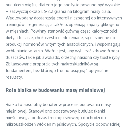
budulcem mięśni, dlatego jego spożycie powinno być wysokie
– zazwyczaj około 1.6-2.2 grama na kilogram masy ciała.
Węglowodany dostarczają energii niezbędnej do intensywnych
treningów i regeneracji, a także uzupełniają zapasy glikogenu
w mięśniach. Powinny stanowić główną część kaloryczności
diety. Tłuszcze, choć często niedoceniane, są niezbędne do
produkcji hormonów, w tym tych anabolicznych, i wspomagają
wchłanianie witamin. Ważne jest, aby wybierać zdrowe źródła
tłuszczów, takie jak awokado, orzechy, nasiona czy tłuste ryby.
Zbilansowane proporcje tych makroskładników są
fundamentem, bez którego trudno osiągnąć optymalne
rezultaty.
Rola białka w budowaniu masy mięśniowej
Białko to absolutny bohater w procesie budowania masy
mięśniowej. Stanowi ono podstawowy budulec tkanki
mięśniowej, a podczas treningu siłowego dochodzi do
mikrouszkodzeń włókien mięśniowych. Spożycie odpowiedniej