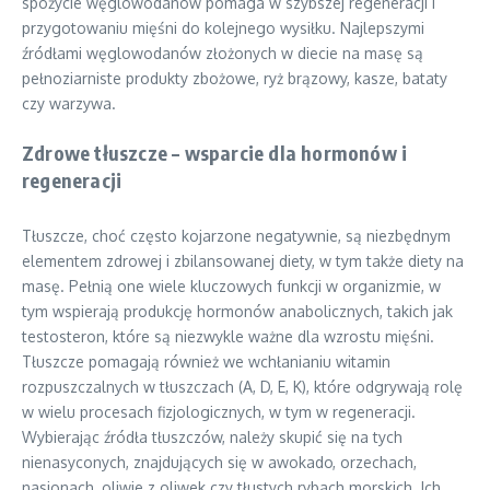
spożycie węglowodanów pomaga w szybszej regeneracji i
przygotowaniu mięśni do kolejnego wysiłku. Najlepszymi
źródłami węglowodanów złożonych w diecie na masę są
pełnoziarniste produkty zbożowe, ryż brązowy, kasze, bataty
czy warzywa.
Zdrowe tłuszcze – wsparcie dla hormonów i
regeneracji
Tłuszcze, choć często kojarzone negatywnie, są niezbędnym
elementem zdrowej i zbilansowanej diety, w tym także diety na
masę. Pełnią one wiele kluczowych funkcji w organizmie, w
tym wspierają produkcję hormonów anabolicznych, takich jak
testosteron, które są niezwykle ważne dla wzrostu mięśni.
Tłuszcze pomagają również we wchłanianiu witamin
rozpuszczalnych w tłuszczach (A, D, E, K), które odgrywają rolę
w wielu procesach fizjologicznych, w tym w regeneracji.
Wybierając źródła tłuszczów, należy skupić się na tych
nienasyconych, znajdujących się w awokado, orzechach,
nasionach, oliwie z oliwek czy tłustych rybach morskich. Ich