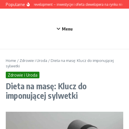
Przejdź do treści
Popularne
Mesta Development – inwestycje i oferta dewelopera na rynku nieruc
Menu
Home
/
Zdrowie i Uroda
/
Dieta na masę: Klucz do imponującej
sylwetki
Zdrowie i Uroda
Dieta na masę: Klucz do
imponującej sylwetki