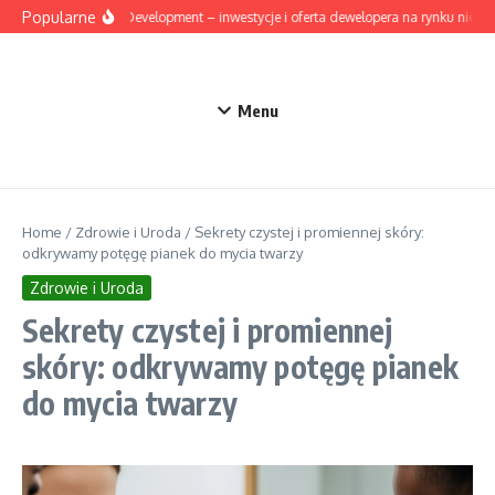
Przejdź do treści
Popularne
Mesta Development – inwestycje i oferta dewelopera na rynku nieruc
Menu
Home
/
Zdrowie i Uroda
/
Sekrety czystej i promiennej skóry:
odkrywamy potęgę pianek do mycia twarzy
Zdrowie i Uroda
Sekrety czystej i promiennej
skóry: odkrywamy potęgę pianek
do mycia twarzy