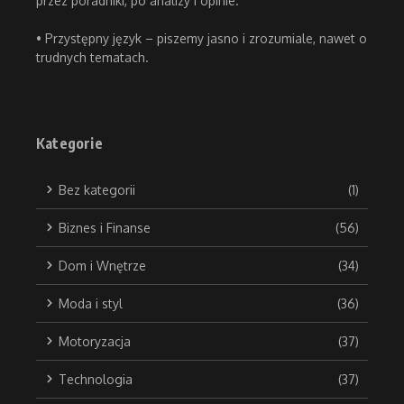
przez poradniki, po analizy i opinie.
• Przystępny język – piszemy jasno i zrozumiale, nawet o
trudnych tematach.
Kategorie
Bez kategorii
(1)
Biznes i Finanse
(56)
Dom i Wnętrze
(34)
Moda i styl
(36)
Motoryzacja
(37)
Technologia
(37)