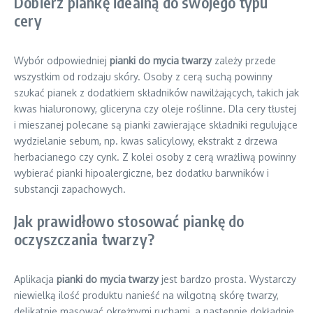
Dobierz piankę idealną do swojego typu
cery
Wybór odpowiedniej
pianki do mycia twarzy
zależy przede
wszystkim od rodzaju skóry. Osoby z cerą suchą powinny
szukać pianek z dodatkiem składników nawilżających, takich jak
kwas hialuronowy, gliceryna czy oleje roślinne. Dla cery tłustej
i mieszanej polecane są pianki zawierające składniki regulujące
wydzielanie sebum, np. kwas salicylowy, ekstrakt z drzewa
herbacianego czy cynk. Z kolei osoby z cerą wrażliwą powinny
wybierać pianki hipoalergiczne, bez dodatku barwników i
substancji zapachowych.
Jak prawidłowo stosować piankę do
oczyszczania twarzy?
Aplikacja
pianki do mycia twarzy
jest bardzo prosta. Wystarczy
niewielką ilość produktu nanieść na wilgotną skórę twarzy,
delikatnie masować okrężnymi ruchami, a następnie dokładnie