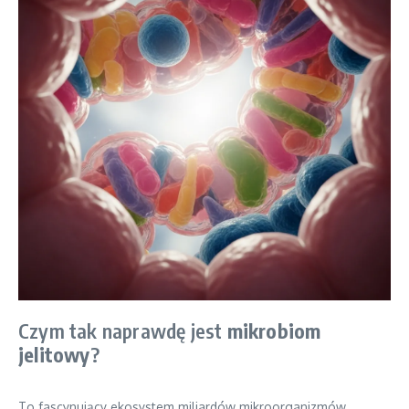
Czym tak naprawdę jest
mikrobiom
jelitowy
?
To fascynujący ekosystem miliardów mikroorganizmów