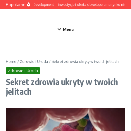
Przejdź do treści
Popularne
Mesta Development – inwestycje i oferta dewelopera na rynku nieruc
Menu
Home
/
Zdrowie i Uroda
/
Sekret zdrowia ukryty w twoich jelitach
Zdrowie i Uroda
Sekret zdrowia ukryty w twoich
jelitach