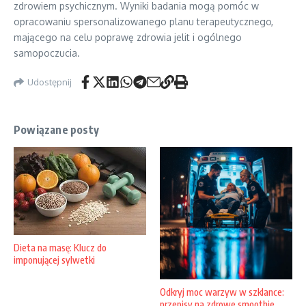
zdrowiem psychicznym. Wyniki badania mogą pomóc w
opracowaniu spersonalizowanego planu terapeutycznego,
mającego na celu poprawę zdrowia jelit i ogólnego
samopoczucia.
Udostępnij
Powiązane posty
Dieta na masę: Klucz do
imponującej sylwetki
Odkryj moc warzyw w szklance:
przepisy na zdrowe smoothie