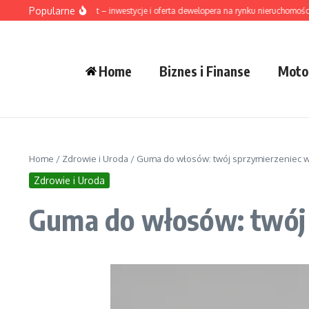
Przejdź do treści
Popularne
Mesta Development – inwestycje i oferta dewelopera na rynku nieruchomości
Home
Biznes i Finanse
Moto
Home
/
Zdrowie i Uroda
/
Guma do włosów: twój sprzymierzeniec w s
Zdrowie i Uroda
Guma do włosów: twój s