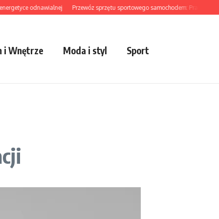
rgetyce odnawialnej
Przewóz sprzętu sportowego samochodem: Praktyczny por
 i Wnętrze
Moda i styl
Sport
cji