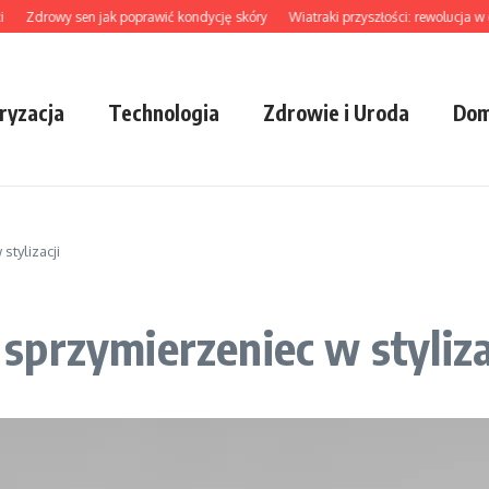
Zdrowy sen jak poprawić kondycję skóry
Wiatraki przyszłości: rewolucja w ene
ryzacja
Technologia
Zdrowie i Uroda
Dom
tylizacji
przymierzeniec w styliza