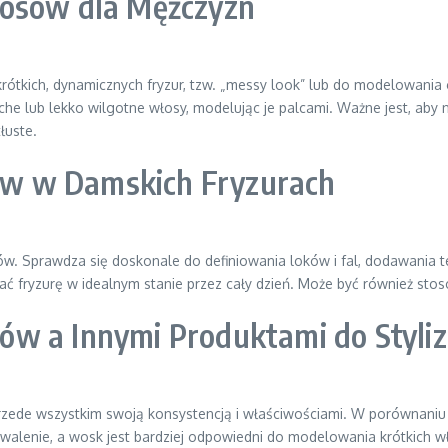
łosów dla Mężczyzn
rótkich, dynamicznych fryzur, tzw. „messy look” lub do modelowania 
che lub lekko wilgotne włosy, modelując je palcami. Ważne jest, aby n
łuste.
w w Damskich Fryzurach
w. Sprawdza się doskonale do definiowania loków i fal, dodawania t
ć fryzurę w idealnym stanie przez cały dzień. Może być również sto
w a Innymi Produktami do Styliza
 przede wszystkim swoją konsystencją i właściwościami. W porównaniu
rwalenie, a wosk jest bardziej odpowiedni do modelowania krótkich 