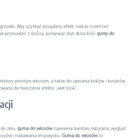
grzywki. Aby uzyskać pożądany efekt, należy rozetrzeć
ie przesadzić z ilością, ponieważ zbyt duża ilość
gumy do
ekstury prostym włosom, a także do upinania koków i kucyków.
sowana do tworzenia efektu „wet look”.
cji
 do żelu,
guma do włosów
zapewnia bardziej naturalny wygląd
włosów i nadawania im połysku.
Guma do włosów
to