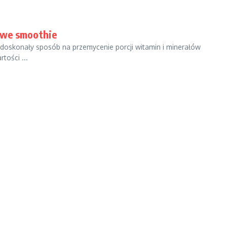
owe smoothie
skonały sposób na przemycenie porcji witamin i minerałów
tości ...