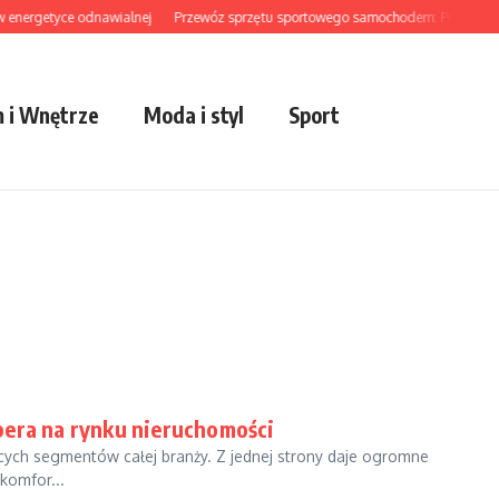
energetyce odnawialnej
Przewóz sprzętu sportowego samochodem: Praktyczny p
 i Wnętrze
Moda i styl
Sport
pera na rynku nieruchomości
cych segmentów całej branży. Z jednej strony daje ogromne
komfor...