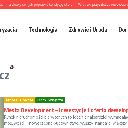
Zdrowy sen jak poprawić kondycję skóry
Wiatraki przyszłości: rewolucja w 
ryzacja
Technologia
Zdrowie i Uroda
Dom
cz
Biznes i Finanse
Dom i Wnętrze
Mesta Development – inwestycje i oferta dewelo
Rynek nieruchomości pierwotnych to jeden z najbardziej wymagają
możliwości – nowoczesne budownictwo, wyższy standard, większy 