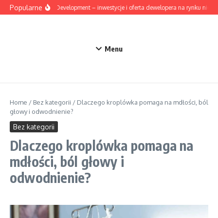
Przejdź do treści
Popularne
Mesta Development – inwestycje i oferta dewelopera na rynku nieru
Menu
Home
/
Bez kategorii
/
Dlaczego kroplówka pomaga na mdłości, ból
głowy i odwodnienie?
Bez kategorii
Dlaczego kroplówka pomaga na
mdłości, ból głowy i
odwodnienie?