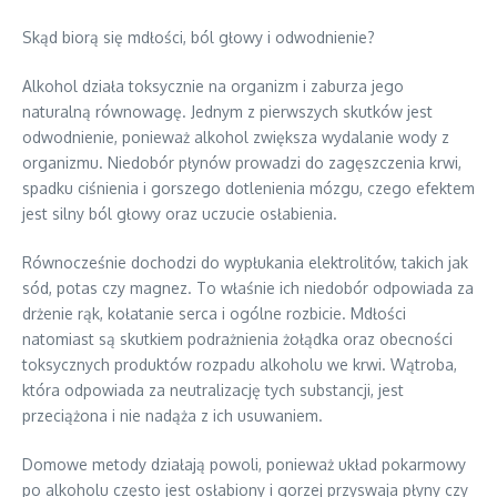
Skąd biorą się mdłości, ból głowy i odwodnienie?
Alkohol działa toksycznie na organizm i zaburza jego
naturalną równowagę. Jednym z pierwszych skutków jest
odwodnienie, ponieważ alkohol zwiększa wydalanie wody z
organizmu. Niedobór płynów prowadzi do zagęszczenia krwi,
spadku ciśnienia i gorszego dotlenienia mózgu, czego efektem
jest silny ból głowy oraz uczucie osłabienia.
Równocześnie dochodzi do wypłukania elektrolitów, takich jak
sód, potas czy magnez. To właśnie ich niedobór odpowiada za
drżenie rąk, kołatanie serca i ogólne rozbicie. Mdłości
natomiast są skutkiem podrażnienia żołądka oraz obecności
toksycznych produktów rozpadu alkoholu we krwi. Wątroba,
która odpowiada za neutralizację tych substancji, jest
przeciążona i nie nadąża z ich usuwaniem.
Domowe metody działają powoli, ponieważ układ pokarmowy
po alkoholu często jest osłabiony i gorzej przyswaja płyny czy