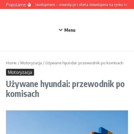
Przejdź do treści
Popularne
Mesta Development – inwestycje i oferta dewelopera na rynku nieruc
Menu
Home
/
Motoryzacja
/
Używane hyundai: przewodnik po komisach
Motoryzacja
Używane hyundai: przewodnik po
komisach