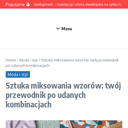
Przejdź do treści
Popularne
Mesta Development – inwestycje i oferta dewelopera na rynku nieruc
Menu
Home
/
Moda i styl
/
Sztuka miksowania wzorów: twój przewodnik
po udanych kombinacjach
Moda i styl
Sztuka miksowania wzorów: twój
przewodnik po udanych
kombinacjach