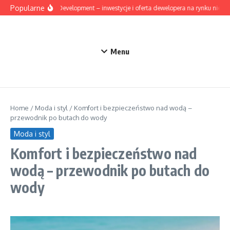
Przejdź do treści
Popularne
Mesta Development – inwestycje i oferta dewelopera na rynku nieruc
Menu
Home
/
Moda i styl
/
Komfort i bezpieczeństwo nad wodą –
przewodnik po butach do wody
Moda i styl
Komfort i bezpieczeństwo nad
wodą – przewodnik po butach do
wody