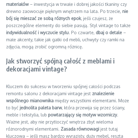
materiałów
– inwestycja w trwałe i dobrej jakości tkaniny czy
drewno zaowocuje pięknym wnętrzem na lata. Po trzecie,
nie
bój się mieszać ze sobą różnych epok
, jeśli czujesz, że
poszczególne elementy do siebie pasują. Styl vintage to także
indywidualność i wyczucie stylu
. Po czwarte,
dbaj o detale
–
małe akcenty, takie jak gałki od mebli, uchwyty czy ramki na
zdjęcia, mogą zrobić ogromną różnicę.
Jak stworzyć spójną całość z meblami i
dekoracjami vintage?
Kluczem do sukcesu w tworzeniu spójnej całości podczas
remontu salonu z dekoracjami vintage jest
znalezienie
wspólnego mianownika
między wszystkimi elementami. Może
to być
jednolita paleta barw
, która przewija się przez ściany,
meble i tekstylia, lub
powtarzający się motyw wzorniczy
.
Ważne jest, aby nie przytłoczyć wnętrza zbyt wieloma
różnorodnymi elementami.
Zasada równowagi
jest tutaj
kluczowa – jeśli masz bardzo wyrazisty, duży mebel, reszta