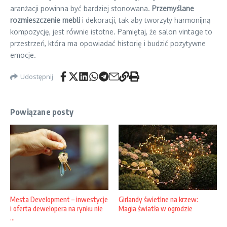
aranżacji powinna być bardziej stonowana.
Przemyślane
rozmieszczenie mebli
i dekoracji, tak aby tworzyły harmonijną
kompozycję, jest równie istotne. Pamiętaj, że salon vintage to
przestrzeń, która ma opowiadać historię i budzić pozytywne
emocje.
Udostępnij
Powiązane posty
Girlandy świetlne na krzew:
Mesta Development – inwestycje
Magia światła w ogrodzie
i oferta dewelopera na rynku nie
...