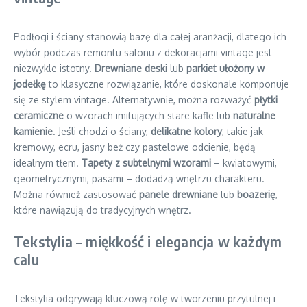
Podłogi i ściany stanowią bazę dla całej aranżacji, dlatego ich
wybór podczas remontu salonu z dekoracjami vintage jest
niezwykle istotny.
Drewniane deski
lub
parkiet ułożony w
jodełkę
to klasyczne rozwiązanie, które doskonale komponuje
się ze stylem vintage. Alternatywnie, można rozważyć
płytki
ceramiczne
o wzorach imitujących stare kafle lub
naturalne
kamienie
. Jeśli chodzi o ściany,
delikatne kolory
, takie jak
kremowy, ecru, jasny beż czy pastelowe odcienie, będą
idealnym tłem.
Tapety z subtelnymi wzorami
– kwiatowymi,
geometrycznymi, pasami – dodadzą wnętrzu charakteru.
Można również zastosować
panele drewniane
lub
boazerię
,
które nawiązują do tradycyjnych wnętrz.
Tekstylia – miękkość i elegancja w każdym
calu
Tekstylia odgrywają kluczową rolę w tworzeniu przytulnej i