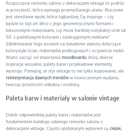
Rozpoczęcie remontu salonu z dekoracjami vintage to podróż
w przeszłość, która wymaga przemyślanego planu. Kluczowe
jest określenie epoki, która najbardziej Cię inspiruje – czy
będzie to styl art déco z jego geometrycznymi formami i
luksusowymi materiałami, czy może bardziej rustykalny urok lat
50. z pastelowymi kolorami i zaokrąglonymi meblami?
Zdefiniowanie tego pozwoli na świadome wybory dotyczące
kolorystyki ścian, materiałów podłogowych i oczywiście mebli.
Warto zacząć od stworzenia
moodboardu
, który zbierze
inspiracje wizualne, palety barw i przykładowe elementy
wystroju. Pamiętaj, że styl vintage to nie tylko kopiowanie, ale
reinterpretacja dawnych trendów
w nowoczesnym wydaniu,
tworząc przestrzeń unikalną i osobistą.
Paleta barw i materiały w salonie vintage
Dobór odpowiedniej palety barw i materiałów jest
fundamentem każdego udanego remontu salonu z
dekoracjami vintage. Często spotykanym wyborem są
ciepłe,