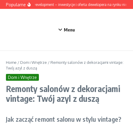
Przejdź do treści
Popularne
Mesta Development – inwestycje i oferta dewelopera na rynku nieruc
Menu
Home
/
Dom i Wnętrze
/
Remonty salonów z dekoracjami vintage:
Twój azyl z duszą
Dom i Wnętrze
Remonty salonów z dekoracjami
vintage: Twój azyl z duszą
Jak zacząć remont salonu w stylu vintage?