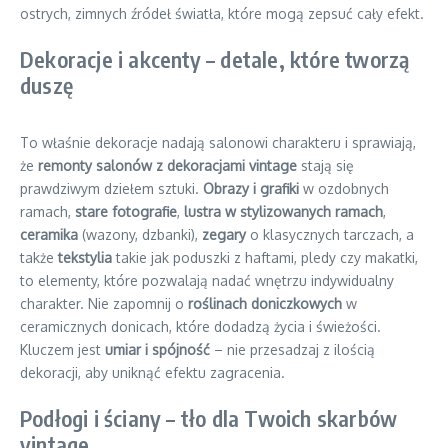
ostrych, zimnych źródeł światła, które mogą zepsuć cały efekt.
Dekoracje i akcenty – detale, które tworzą
duszę
To właśnie dekoracje nadają salonowi charakteru i sprawiają,
że
remonty salonów z dekoracjami vintage
stają się
prawdziwym dziełem sztuki.
Obrazy i grafiki
w ozdobnych
ramach,
stare fotografie
,
lustra w stylizowanych ramach
,
ceramika
(wazony, dzbanki),
zegary
o klasycznych tarczach, a
także
tekstylia
takie jak poduszki z haftami, pledy czy makatki,
to elementy, które pozwalają nadać wnętrzu indywidualny
charakter. Nie zapomnij o
roślinach doniczkowych
w
ceramicznych donicach, które dodadzą życia i świeżości.
Kluczem jest
umiar i spójność
– nie przesadzaj z ilością
dekoracji, aby uniknąć efektu zagracenia.
Podłogi i ściany – tło dla Twoich skarbów
vintage