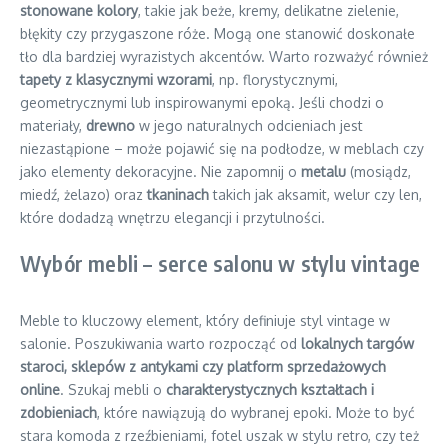
stonowane kolory
, takie jak beże, kremy, delikatne zielenie,
błękity czy przygaszone róże. Mogą one stanowić doskonałe
tło dla bardziej wyrazistych akcentów. Warto rozważyć również
tapety z klasycznymi wzorami
, np. florystycznymi,
geometrycznymi lub inspirowanymi epoką. Jeśli chodzi o
materiały,
drewno
w jego naturalnych odcieniach jest
niezastąpione – może pojawić się na podłodze, w meblach czy
jako elementy dekoracyjne. Nie zapomnij o
metalu
(mosiądz,
miedź, żelazo) oraz
tkaninach
takich jak aksamit, welur czy len,
które dodadzą wnętrzu elegancji i przytulności.
Wybór mebli – serce salonu w stylu vintage
Meble to kluczowy element, który definiuje styl vintage w
salonie. Poszukiwania warto rozpocząć od
lokalnych targów
staroci, sklepów z antykami czy platform sprzedażowych
online
. Szukaj mebli o
charakterystycznych kształtach i
zdobieniach
, które nawiązują do wybranej epoki. Może to być
stara komoda z rzeźbieniami, fotel uszak w stylu retro, czy też