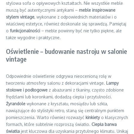
stylowa sofa o opływowych kształtach. Nie wszystkie meble
muszą być autentycznymi antykami –
meble inspirowane
stylem vintage
, wykonane z odpowiednich materiałów i o
właściwej estetyce, również doskonale się sprawdzą. Pamiętaj
o
funkcjonalności
– meble powinny być nie tylko piękne, ale
także wygodne i praktyczne.
Oświetlenie – budowanie nastroju w salonie
vintage
Odpowiednie oświetlenie odgrywa nieocenioną rolę w
tworzeniu atmosfery salonu z dekoracjami vintage.
Lampy
stołowe i podłogowe
z abażurami z tkaniny, często zdobione
frędzlami lub koronkami, dodadzą ciepła i przytulności.
Żyrandole
wykonane z kryształu, mosiądzu lub szkła,
nawiązujące do stylistyki retro, staną się centralnym punktem
pomieszczenia. Warto również rozważyć
kinkiety
o klasycznych
formach, które subtelnie rozproszą światło.
Ciepła barwa
światła
jest kluczowa dla uzyskania przytulnego klimatu. Unikaj