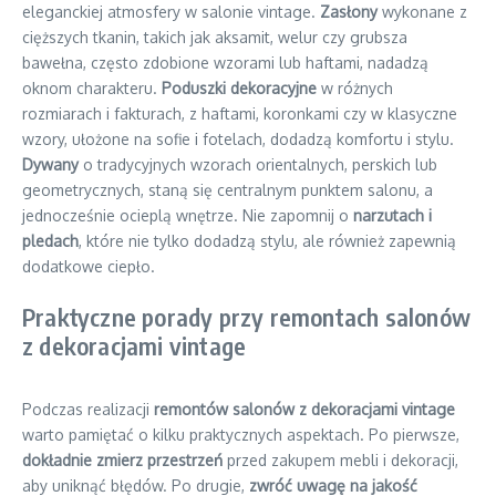
eleganckiej atmosfery w salonie vintage.
Zasłony
wykonane z
cięższych tkanin, takich jak aksamit, welur czy grubsza
bawełna, często zdobione wzorami lub haftami, nadadzą
oknom charakteru.
Poduszki dekoracyjne
w różnych
rozmiarach i fakturach, z haftami, koronkami czy w klasyczne
wzory, ułożone na sofie i fotelach, dodadzą komfortu i stylu.
Dywany
o tradycyjnych wzorach orientalnych, perskich lub
geometrycznych, staną się centralnym punktem salonu, a
jednocześnie ocieplą wnętrze. Nie zapomnij o
narzutach i
pledach
, które nie tylko dodadzą stylu, ale również zapewnią
dodatkowe ciepło.
Praktyczne porady przy remontach salonów
z dekoracjami vintage
Podczas realizacji
remontów salonów z dekoracjami vintage
warto pamiętać o kilku praktycznych aspektach. Po pierwsze,
dokładnie zmierz przestrzeń
przed zakupem mebli i dekoracji,
aby uniknąć błędów. Po drugie,
zwróć uwagę na jakość