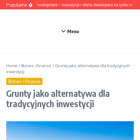
Przejdź do treści
Popularne
Mesta Development – inwestycje i oferta dewelopera na rynku nieruc
Menu
Home
/
Biznes i Finanse
/
Grunty jako alternatywa dla tradycyjnych
inwestycji
Biznes i Finanse
Grunty jako alternatywa dla
tradycyjnych inwestycji