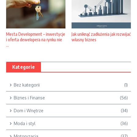
Jak uniknąć zadłużenia jak rozwijać
Mesta Development – inwestycje
własny biznes
i oferta dewelopera na rynku nie
...
Kategorie
Bez kategorii
(1)
Biznes i Finanse
(56)
Dom i Wnętrze
(34)
Moda i styl
(36)
Motoryzacja
(37)